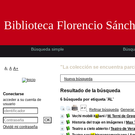
Biblioteca Florencio Sánchez -EMAD-
Biblioteca Florencio Sánc
Búsqueda simple
Búsqu
"La colección se encuentra parc
A-
A
A+
Nueva búsqueda
Resultado de la búsqueda
Conectarse
6
búsqueda por etiqueta
'AL'
acceder a su cuenta de
usuario
Refinar búsqueda
Generar 
Vechi mobili it
al
iani
/
W. Terni de Gre
Historia del traje en imágenes
/
Max T
Olvidé mi contraseña
Teatro a cielo abierto
/
Teatro de Ver