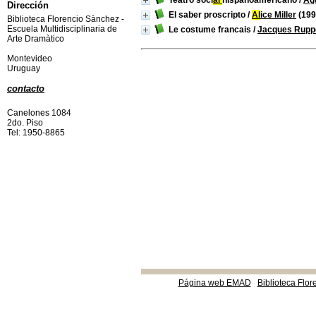
Teatro soci
al
hispanoamericano
/
Agu
Dirección
El saber proscripto
/
Al
ice Miller
(199
Biblioteca Florencio Sànchez -
Escuela Multidisciplinaria de
Le costume francais
/
Jacques Rupp
Arte Dramàtico
Montevideo
Uruguay
contacto
Canelones 1084
2do. Piso
Tel: 1950-8865
Página web EMAD
Biblioteca Flor