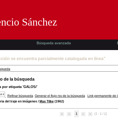
Florencio Sánchez -EMAD-
encio Sánchez
Búsqueda avanzada
cción se encuentra parcialmente catalogada en línea"
squeda
o de la búsqueda
 por etiqueta
'GALOS/'
Refinar búsqueda
Generar el flujo rss de la búsqueda
Link permanente de 
ria del traje en imágenes
/
Max Tilke
(1962)
1
(1 - 1 / 1)