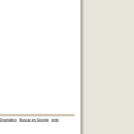
e Dramàtico
Buscar en Google
pmb