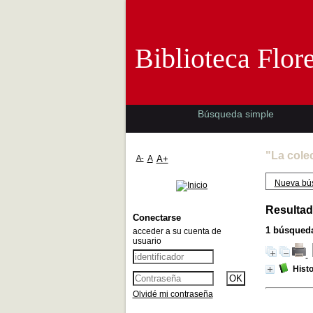
Biblioteca 
Biblioteca Flor
Búsqueda simple
"La cole
A-
A
A+
Nueva bú
Resultad
Conectarse
1
búsqueda
acceder a su cuenta de
usuario
Histo
Olvidé mi contraseña