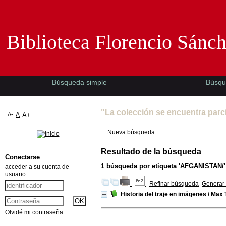
Biblioteca Florencio Sánchez -EMAD-
Biblioteca Florencio Sánc
Búsqueda simple
Búsqu
"La colección se encuentra parc
A-
A
A+
Nueva búsqueda
Resultado de la búsqueda
Conectarse
1
búsqueda por etiqueta
'AFGANISTAN/'
acceder a su cuenta de
usuario
Refinar búsqueda
Generar 
Historia del traje en imágenes
/
Max T
Olvidé mi contraseña