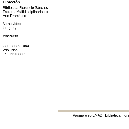
Dirección
Biblioteca Florencio Sànchez -
Escuela Multidisciplinaria de
Arte Dramàtico
Montevideo
Uruguay
contacto
Canelones 1084
2do. Piso
Tel: 1950-8865
Página web EMAD
Biblioteca Flor