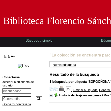
Biblioteca Florencio Sánchez -EMAD-
Biblioteca Florencio Sánc
Búsqueda simple
Búsqu
"La colección se encuentra parc
A-
A
A+
Nueva búsqueda
Resultado de la búsqueda
Conectarse
1
búsqueda por etiqueta
'BORGOÑONA/
acceder a su cuenta de
usuario
Refinar búsqueda
Generar 
Historia del traje en imágenes
/
Max T
Olvidé mi contraseña