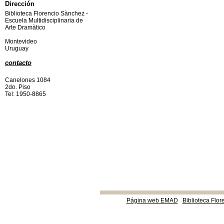
Dirección
Biblioteca Florencio Sànchez -
Escuela Multidisciplinaria de
Arte Dramàtico
Montevideo
Uruguay
contacto
Canelones 1084
2do. Piso
Tel: 1950-8865
Página web EMAD
Biblioteca Flor