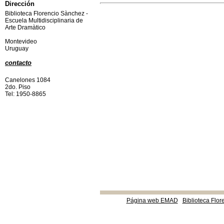
Dirección
Biblioteca Florencio Sànchez -
Escuela Multidisciplinaria de
Arte Dramàtico
Montevideo
Uruguay
contacto
Canelones 1084
2do. Piso
Tel: 1950-8865
Página web EMAD
Biblioteca Flor