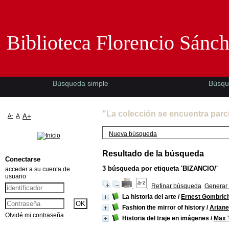
Biblioteca Florencio Sánchez -EMAD-
Biblioteca Florencio Sánc
Búsqueda simple
Búsqu
"La colección se encuentra parc
A-
A
A+
Nueva búsqueda
Resultado de la búsqueda
Conectarse
3
búsqueda por etiqueta
'BIZANCIO/'
acceder a su cuenta de
usuario
Refinar búsqueda
Generar 
La historia del arte
/
Ernest Gombric
Fashion the mirror of history
/
Ariane
Olvidé mi contraseña
Historia del traje en imágenes
/
Max T