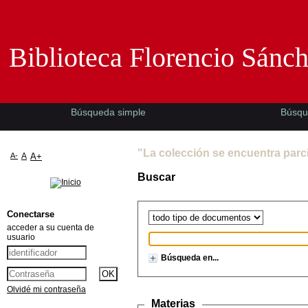
Biblioteca Florencio Sánchez -EMAD-
Biblioteca Florencio Sánc
Búsqueda simple
Búsqu
"La colección se encuentra parc
A-
A
A+
Buscar
Conectarse
acceder a su cuenta de
usuario
Búsqueda en...
Olvidé mi contraseña
Materias