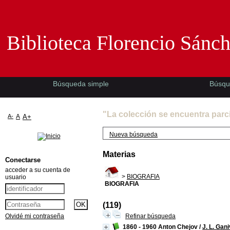
Biblioteca Florencio Sánchez -EMAD-
Biblioteca Florencio Sánc
Búsqueda simple
Búsqu
"La colección se encuentra parc
A-
A
A+
Nueva búsqueda
Materias
Conectarse
acceder a su cuenta de
>
BIOGRAFIA
usuario
BIOGRAFIA
(119)
Olvidé mi contraseña
Refinar búsqueda
1860 - 1960 Anton Chejov
/
J. L. Gani