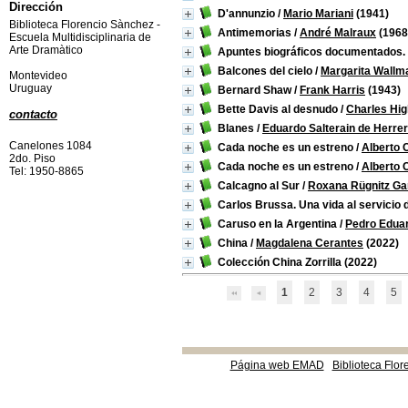
Dirección
D'annunzio
/
Mario Mariani
(1941)
Biblioteca Florencio Sànchez -
Antimemorias
/
André Malraux
(1968
Escuela Multidisciplinaria de
Arte Dramàtico
Apuntes biográficos documentados.
Balcones del cielo
/
Margarita Wallm
Montevideo
Uruguay
Bernard Shaw
/
Frank Harris
(1943)
Bette Davis al desnudo
/
Charles Hi
contacto
Blanes
/
Eduardo Salterain de Herre
Canelones 1084
Cada noche es un estreno
/
Alberto
2do. Piso
Cada noche es un estreno
/
Alberto
Tel: 1950-8865
Calcagno al Sur
/
Roxana Rügnitz Ga
Carlos Brussa. Una vida al servicio d
Caruso en la Argentina
/
Pedro Edua
China
/
Magdalena Cerantes
(2022)
Colección China Zorrilla
(2022)
1
2
3
4
5
Página web EMAD
Biblioteca Flor