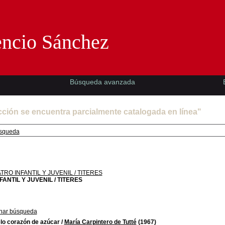
Florencio Sánchez -EMAD-
encio Sánchez
Búsqueda avanzada
cción se encuentra parcialmente catalogada en línea"
squeda
TRO INFANTIL Y JUVENIL / TITERES
FANTIL Y JUVENIL / TITERES
nar búsqueda
lo corazón de azúcar
/
María Carpintero de Tutté
(1967)