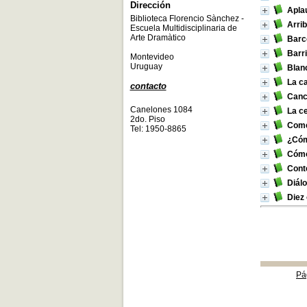
Dirección
Apla
Biblioteca Florencio Sànchez -
Arrib
Escuela Multidisciplinaria de
Arte Dramàtico
Barc
Barr
Montevideo
Uruguay
Blan
La ca
contacto
Canc
Canelones 1084
La ce
2do. Piso
Come
Tel: 1950-8865
¿Cóm
Cómo 
Cont
Diál
Diez 
Pá