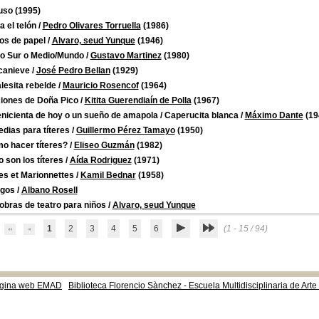
uso
(1995)
a el telón
/
Pedro Olivares Torruella
(1986)
os de papel
/
Alvaro, seud Yunque
(1946)
io Sur o Medio/Mundo
/
Gustavo Martinez
(1980)
canieve
/
José Pedro Bellan
(1929)
lesita rebelde
/
Mauricio Rosencof
(1964)
iones de Doña Pico
/
Kitita Guerendiaín de Polla
(1967)
nicienta de hoy o un sueño de amapola / Caperucita blanca
/
Máximo Dante
(19
dias para títeres
/
Guillermo Pérez Tamayo
(1950)
o hacer títeres?
/
Eliseo Guzmán
(1982)
son los títeres
/
Aída Rodriguez
(1971)
es et Marionnettes
/
Kamil Bednar
(1958)
ogos
/
Albano Rosell
obras de teatro para niños
/
Alvaro, seud Yunque
1
2
3
4
5
6
(1 - 15 / 94)
gina web EMAD
Biblioteca Florencio Sànchez - Escuela Multidisciplinaria de Art