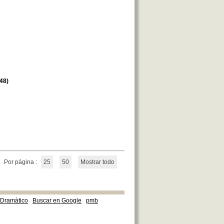
48)
Por página :
25
50
Mostrar todo
e Dramàtico
Buscar en Google
pmb