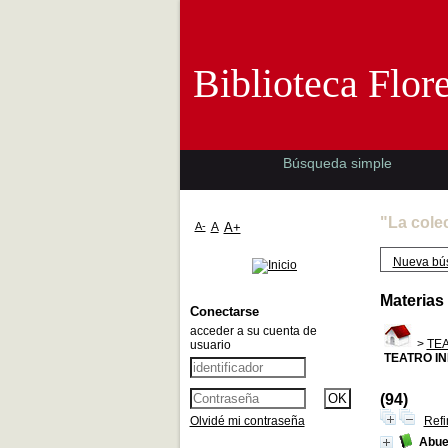
Biblioteca 
Biblioteca Flor
Búsqueda simple
"La cole
A-
A
A+
Nueva bú
Materias
Conectarse
acceder a su cuenta de
>
TEA
usuario
TEATRO IN
(94)
Olvidé mi contraseña
Refi
Abue