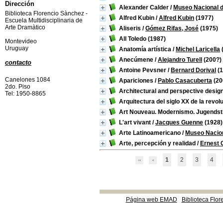
Dirección
Alexander Calder
/
Museo Nacional de
Biblioteca Florencio Sànchez -
Alfred Kubin
/
Alfred Kubin
(1977)
Escuela Multidisciplinaria de
Arte Dramàtico
Aliseris
/
Gómez Rifas, José
(1975)
All Toledo
(1987)
Montevideo
Uruguay
Anatomía artística
/
Michel Laricella
Anecúmene
/
Alejandro Turell
(200?)
contacto
Antoine Pevsner
/
Bernard Dorival
(1
Canelones 1084
Apariciones
/
Pablo Casacuberta
(20
2do. Piso
Architectural and perspective desig
Tel: 1950-8865
Arquitectura del siglo XX de la revol
Art Nouveau. Modernismo. Jugendsti
L'art vivant
/
Jacques Guenne
(1928)
Arte Latinoamericano
/
Museo Nacion
Arte, percepción y realidad
/
Ernest 
1
2
3
4
Página web EMAD
Biblioteca Flor