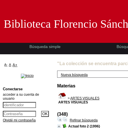
Biblioteca Florencio Sánchez -EMAD-
Biblioteca Florencio Sánc
Búsqueda simple
Búsqu
"La colección se encuentra parc
A-
A
A+
Nueva búsqueda
Materias
Conectarse
acceder a su cuenta de
>
ARTES VISUALES
usuario
ARTES VISUALES
(348)
Olvidé mi contraseña
Refinar búsqueda
Actual foto 2
(1996)