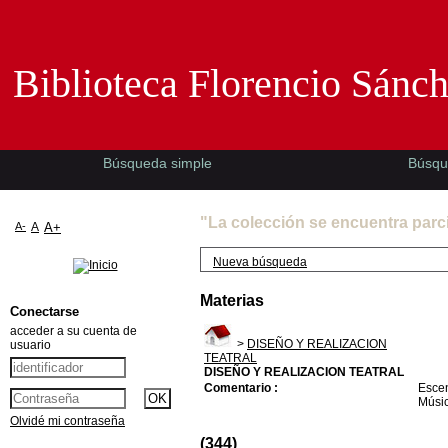
Biblioteca Florencio Sánchez -EMAD-
Biblioteca Florencio Sánc
Búsqueda simple
Búsqu
"La colección se encuentra parc
A-
A
A+
Nueva búsqueda
Materias
Conectarse
acceder a su cuenta de
>
DISEÑO Y REALIZACION
usuario
TEATRAL
DISEÑO Y REALIZACION TEATRAL
Comentario :
Escen
Músic
Olvidé mi contraseña
(344)