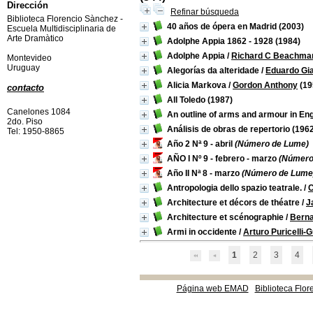
Dirección
Refinar búsqueda
Biblioteca Florencio Sànchez -
40 años de ópera en Madrid
(2003)
Escuela Multidisciplinaria de
Arte Dramàtico
Adolphe Appia 1862 - 1928
(1984)
Adolphe Appia
/
Richard C Beachma
Montevideo
Uruguay
Alegorías da alteridade
/
Eduardo Gi
Alicia Markova
/
Gordon Anthony
(19
contacto
All Toledo
(1987)
Canelones 1084
An outline of arms and armour in En
2do. Piso
Análisis de obras de repertorio
(1962
Tel: 1950-8865
Año 2 Nª 9 - abril
(Número de Lume)
AÑO I Nº 9 - febrero - marzo
(Número 
Año II Nª 8 - marzo
(Número de Lume
Antropologia dello spazio teatrale.
/
C
Architecture et décors de théatre
/
J
Architecture et scénographie
/
Berna
Armi in occidente
/
Arturo Puricelli-
1
2
3
4
Página web EMAD
Biblioteca Flor