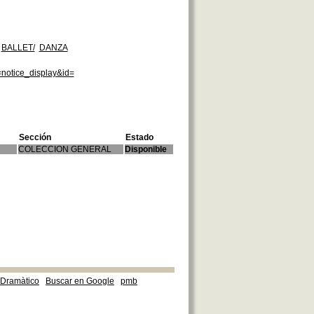
BALLET/
DANZA
=notice_display&id=
Sección
Estado
COLECCION GENERAL
Disponible
e Dramàtico
Buscar en Google
pmb