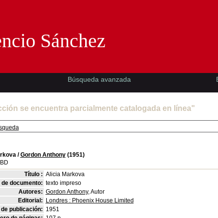
Florencio Sánchez -EMAD-
encio Sánchez
Búsqueda avanzada
cción se encuentra parcialmente catalogada en línea"
squeda
arkova
/
Gordon Anthony
(1951)
SBD
Título :
Alicia Markova
o de documento:
texto impreso
Autores:
Gordon Anthony
, Autor
Editorial:
Londres : Phoenix House Limited
de publicación:
1951