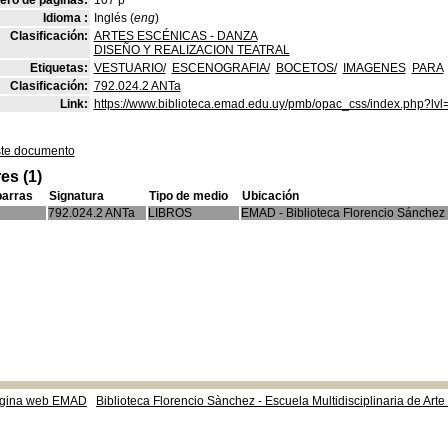
ro de páginas:
107 p
Idioma :
Inglés (
eng
)
Clasificación:
ARTES ESCÉNICAS - DANZA
DISEÑO Y REALIZACION TEATRAL
Etiquetas:
VESTUARIO/
ESCENOGRAFIA/
BOCETOS/
IMAGENES
PARA
Clasificación:
792.024.2 ANTa
Link:
https://www.biblioteca.emad.edu.uy/pmb/opac_css/index.php?lvl
ste documento
es (1)
barras
Signatura
Tipo de medio
Ubicación
792.024.2 ANTa
LIBROS
EMAD - Biblioteca Florencio Sánchez
gina web EMAD
Biblioteca Florencio Sànchez - Escuela Multidisciplinaria de Art