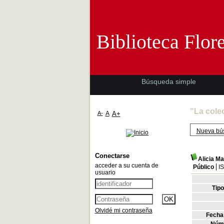
Biblioteca 
Biblioteca Flor
Búsqueda simple
"La cole
A-
A
A+
Nueva bú
Conectarse
Alicia M
acceder a su cuenta de
Público
I
usuario
Tip
Olvidé mi contraseña
Fecha 