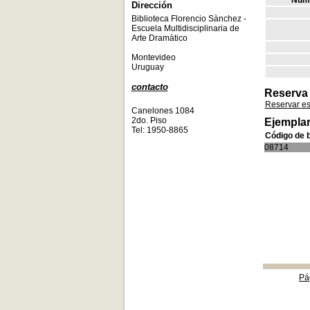
Núme
Dirección
Biblioteca Florencio Sànchez -
Escuela Multidisciplinaria de
Arte Dramàtico
Montevideo
Uruguay
contacto
Reserva
Reservar e
Canelones 1084
2do. Piso
Ejemplar
Tel: 1950-8865
Código de 
08714
Pá