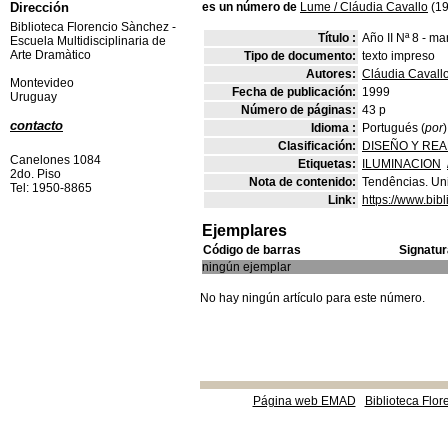
Dirección
es un número de
Lume
/
Cláudia Cavallo
(19
Biblioteca Florencio Sànchez -
Título :
Año II Nª 8 - ma
Escuela Multidisciplinaria de
Arte Dramàtico
Tipo de documento:
texto impreso
Autores:
Cláudia Cavall
Montevideo
Fecha de publicación:
1999
Uruguay
Número de páginas:
43 p
contacto
Idioma :
Portugués (
por
Clasificación:
DISEÑO Y REA
Canelones 1084
Etiquetas:
ILUMINACION
2do. Piso
Nota de contenido:
Tendências. Un
Tel: 1950-8865
Link:
https://www.bib
Ejemplares
Código de barras
Signatur
ningún ejemplar
No hay ningún artículo para este número.
Página web EMAD
Biblioteca Flor