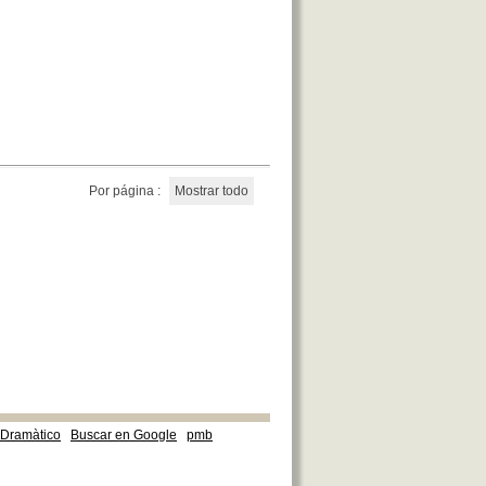
Por página :
Mostrar todo
e Dramàtico
Buscar en Google
pmb