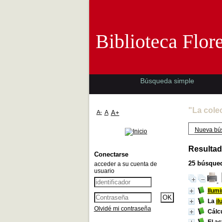
Biblioteca 
Biblioteca Flor
Búsqueda simple
"La cole
A-
A
A+
Nueva bú
Resultad
Conectarse
25
búsqued
acceder a su cuenta de
usuario
Ilum
La
il
Olvidé mi contraseña
Cálc