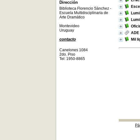
El ac
Dirección
Escen
Biblioteca Florencio Sànchez -
Escuela Multidisciplinaria de
Lumin
Arte Dramàtico
Lumin
Montevideo
Ofici
Uruguay
ADE
contacto
Mil l
Canelones 1084
2do. Piso
Tel: 1950-8865
Pá