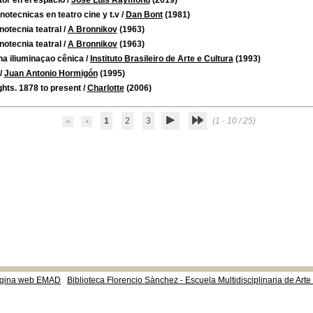
tor en el espacio
/
José Luis Raymond
(2019)
otecnicas en teatro cine y t.v
/
Dan Bont
(1981)
otecnia teatral
/
A Bronnikov
(1963)
otecnia teatral
/
A Bronnikov
(1963)
na iliuminaçao cênica
/
Instituto Brasileiro de Arte e Cultura
(1993)
/
Juan Antonio Hormigón
(1995)
ights. 1878 to present
/
Charlotte
(2006)
1
2
3
(1 - 10 / 25)
gina web EMAD
Biblioteca Florencio Sànchez - Escuela Multidisciplinaria de Art