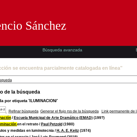
Florencio Sánchez -EMAD-
encio Sánchez
Búsqueda avanzada
cción se encuentra parcialmente catalogada en línea"
squeda
o de la búsqueda
a por etiqueta
'ILUMINACION/'
Refinar búsqueda
Generar el flujo rss de la búsqueda
Link permanente de 
inación
/
Escuela Municipal de Arte Dramático (EMAD)
(199?)
uminación
en el retrato
/
Paul Petzold
(1980)
ulos y medidas en luminotecnia
/
H. A. E. Keitz
(1974)