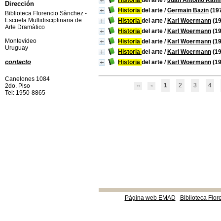
Historia
del arte
/
Juan Antonio Ramí
Dirección
Historia
del arte
/
Germain Bazin
(19
Biblioteca Florencio Sànchez -
Escuela Multidisciplinaria de
Historia
del arte
/
Karl Woermann
(19
Arte Dramàtico
Historia
del arte
/
Karl Woermann
(19
Montevideo
Historia
del arte
/
Karl Woermann
(19
Uruguay
Historia
del arte
/
Karl Woermann
(19
contacto
Historia
del arte
/
Karl Woermann
(19
Canelones 1084
1
2
3
4
2do. Piso
Tel: 1950-8865
Página web EMAD
Biblioteca Flor