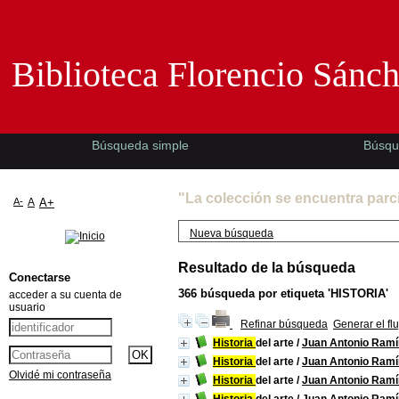
Biblioteca Florencio Sánchez -EMAD-
Biblioteca Florencio Sánc
Búsqueda simple
Búsqu
"La colección se encuentra parc
A-
A
A+
Nueva búsqueda
Resultado de la búsqueda
Conectarse
366
búsqueda por etiqueta
'HISTORIA'
acceder a su cuenta de
usuario
Refinar búsqueda
Generar el fl
Historia
del arte
/
Juan Antonio Ramí
Historia
del arte
/
Juan Antonio Ramí
Olvidé mi contraseña
Historia
del arte
/
Juan Antonio Ramí