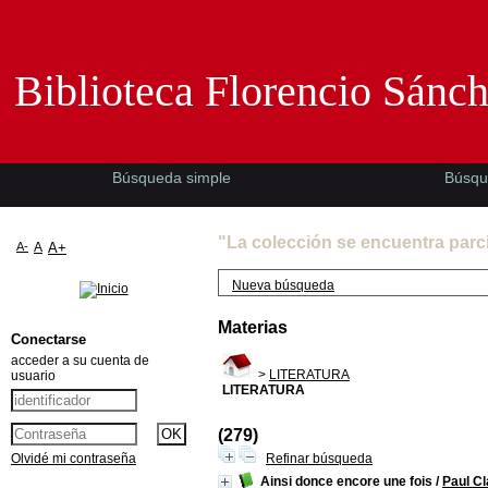
Biblioteca Florencio Sánchez -EMAD-
Biblioteca Florencio Sánc
Búsqueda simple
Búsqu
"La colección se encuentra parc
A-
A
A+
Nueva búsqueda
Materias
Conectarse
acceder a su cuenta de
>
LITERATURA
usuario
LITERATURA
(279)
Olvidé mi contraseña
Refinar búsqueda
Ainsi donce encore une fois
/
Paul Cl