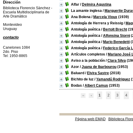
Dirección
Alfar
/
Delmira Agustina
Biblioteca Florencio Sànchez -
La amante inglesa
/
Marguerite Dura
Escuela Multidisciplinaria de
Arte Dramàtico
Ana Bolena
/
Marcela Vioux
(1939)
Antología de Herrera y Reissig
/
Magd
Montevideo
Uruguay
Antología poética
/
Bertolt Brecht
(19
Antología poética
/
Alfonsina Storni
(
contacto
Antología poética
/
Mario Benedetti
(
Canelones 1084
Antología poética
/
Federico García 
2do. Piso
Artículos completos
/
Mariano José 
Tel: 1950-8865
Aviso a la población
/
Clara Silva
(19
Azor
/
Juana de Ibarbourou
(1953)
Baluard
/
Elvira Sastre
(2018)
Bichito de luz
/
Yamandú Rodriguez
(
Bodas
/
Albert Camus
(1953)
1
2
3
4
Página web EMAD
Biblioteca Flor