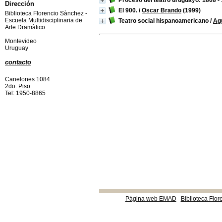
Proceso del teatro uruguayo: 1808 -
Dirección
El 900.
/
Oscar Brando
(1999)
Biblioteca Florencio Sànchez -
Escuela Multidisciplinaria de
Teatro social hispanoamericano
/
Agu
Arte Dramàtico
Montevideo
Uruguay
contacto
Canelones 1084
2do. Piso
Tel: 1950-8865
Página web EMAD
Biblioteca Flor