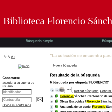
Biblioteca Florencio Sánchez -EMAD-
Biblioteca Florencio Sánc
Búsqueda simple
Búsqu
"La colección se encuentra parc
A-
A
A+
Nueva búsqueda
Resultado de la búsqueda
Conectarse
6
búsqueda por etiqueta
'FLORENCIO'
acceder a su cuenta de
usuario
Refinar búsqueda
Generar 
Florencio
Sánchez. Centenario de su
Obras Escogidas
/
Florencio
Sánche
Olvidé mi contraseña
Anatomía de un genio.
Florencio
Sán