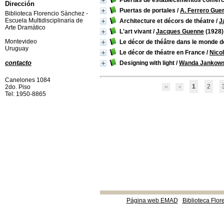
Puertas de establecimientos comerc
Dirección
Puertas de portales
/
A. Ferrero Gue
Biblioteca Florencio Sànchez -
Escuela Multidisciplinaria de
Architecture et décors de théatre
/
J
Arte Dramàtico
L'art vivant
/
Jacques Guenne
(1928)
Montevideo
Le décor de théâtre dans le monde 
Uruguay
Le décor de théatre en France
/
Nico
contacto
Designing with light
/
Wanda Jankows
Canelones 1084
1
2
2do. Piso
Tel: 1950-8865
Página web EMAD
Biblioteca Flor