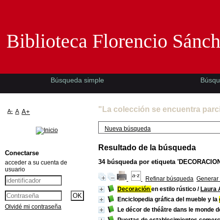
Biblioteca Florencio Sánchez -EMAD-
Biblioteca Florencio Sánc
Búsqueda simple
Búsqu
"La colección se encuentra parc
A-
A
A+
Nueva búsqueda
Resultado de la búsqueda
Conectarse
34
búsqueda por etiqueta
'DECORACION
acceder a su cuenta de
usuario
Refinar búsqueda
Generar 
Decoración
en estilo rústico
/
Laura 
Enciclopedia gráfica del mueble y la
Olvidé mi contraseña
Le décor de théâtre dans le monde 