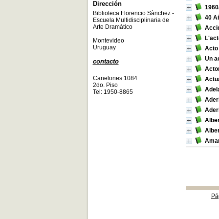
Dirección
1960
Biblioteca Florencio Sànchez -
40 A
Escuela Multidisciplinaria de
Arte Dramàtico
Acci
L'act
Montevideo
Uruguay
Acto
Un a
contacto
Acto
Canelones 1084
Actu
2do. Piso
Adel
Tel: 1950-8865
Ader
Ader
Alber
Albe
Amar
Pá