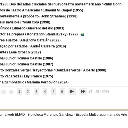
/1980 Dos décadas cruciales del nuevo teatro norteamericano
/
Ruby Cohn
ños de Teatro Americano
/
Edmond M. Gagey
(1955)
dentalmente a propósito
/
John Strasberg
(1998)
eur invisible
/
Yoshi Oida
(1998)
 único
/
Eduardo Guerrero del Río
(2003)
ctor se prepara
/
Konstantin Stanislavsky
(1979)
res sueltos
/
Alejandro Catalán
(2022)
açao por estados
/
André Carreira
(2016)
ante
/
Lene Grosch
(2017)
bal Junior
/
Ruben Castillo
(1986)
bal Junior
/
Ruben Castillo
(1987)
to Gonzalez Vergel. Trayectorias
/
González Vergel, Alberto
(2008)
rto Vacarezza
/
Lily Franco
(1975)
 a tu monstruo
/
Mariana Percovich
(2024)
1
2
3
4
5
6
(1 - 15 / 606)
gina web EMAD
Biblioteca Florencio Sànchez - Escuela Multidisciplinaria de Art