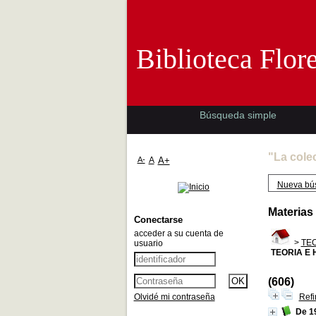
Biblioteca 
Biblioteca Flor
Búsqueda simple
"La cole
A-
A
A+
Nueva bú
Materias
Conectarse
acceder a su cuenta de
>
TEO
usuario
TEORIA E 
(606)
Olvidé mi contraseña
Refi
De 1