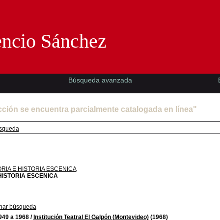
Florencio Sánchez -EMAD-
encio Sánchez
Búsqueda avanzada
cción se encuentra parcialmente catalogada en línea"
squeda
RIA E HISTORIA ESCENICA
HISTORIA ESCENICA
nar búsqueda
949 a 1968
/
Institución Teatral El Galpón (Montevideo)
(1968)