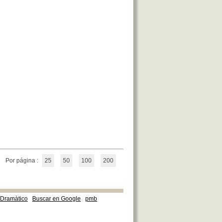
Por página :
25
50
100
200
e Dramàtico
Buscar en Google
pmb