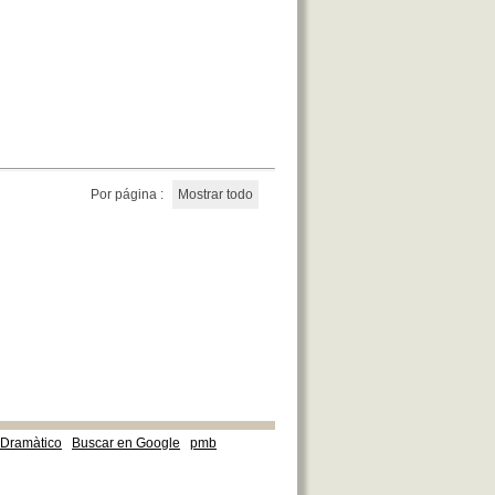
Por página :
Mostrar todo
e Dramàtico
Buscar en Google
pmb