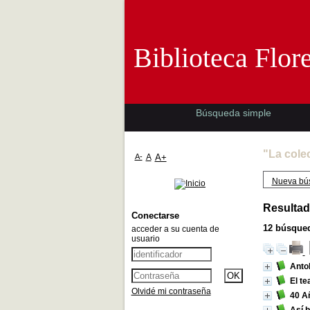
Biblioteca 
Biblioteca Flor
Búsqueda simple
"La cole
A-
A
A+
Nueva bú
Resultad
Conectarse
12
búsqued
acceder a su cuenta de
usuario
Antol
El t
Olvidé mi contraseña
40 A