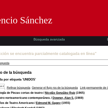
Florencio Sánchez -EMAD-
encio Sánchez
Búsqueda avanzada
cción se encuentra parcialmente catalogada en línea"
squeda
o de la búsqueda
a por etiqueta
'UNIDOS'
Refinar búsqueda
Generar el flujo rss de la búsqueda
Link permanente de 
ogía de Piezas cortas de teatro
/
Nicolás González Ruiz
(1965)
eatro norteamericano contemporáneo.
/
Downer, Alan S.
(1969)
ños de Teatro Americano
/
Edmond M. Gagey
(1955)