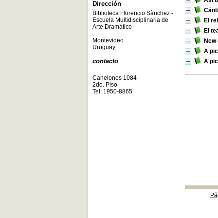
Así b
Dirección
Cánt
Biblioteca Florencio Sànchez -
Escuela Multidisciplinaria de
El re
Arte Dramàtico
El t
Montevideo
New 
Uruguay
A pic
contacto
A pic
Canelones 1084
2do. Piso
Tel: 1950-8865
Pá