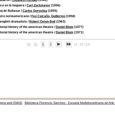
ailaron
/
Elizabeth Kendall
(1982)
ico en la hoguera
/
Carl Zuckmayer
(1956)
loj de Baltasar
/
Carlos Gorostiza
(1955)
eatro norteamericano
/
Feo Calcaño, Guillermo
(1958)
english dramatists
/
Robert Oxton Bolt
(1963)
torial history of the american theatre
/
Daniel Blum
(1977)
torial history of the american theatre
/
Daniel Blum
(1971)
1
2
(1 - 10 / 12)
gina web EMAD
Biblioteca Florencio Sànchez - Escuela Multidisciplinaria de Art