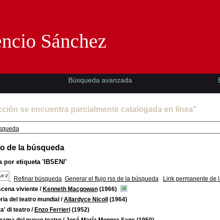
Florencio Sánchez -EMAD-
encio Sánchez
Búsqueda avanzada
cción se encuentra parcialmente catalogada en línea"
squeda
o de la búsqueda
 por etiqueta
'IBSEN/'
Refinar búsqueda
Generar el flujo rss de la búsqueda
Link permanente de 
scena viviente
/
Kenneth Macgowan
(1966)
ria del teatro mundial
/
Allardyce Nicoll
(1964)
a' di teatro
/
Enzo Ferrieri
(1952)