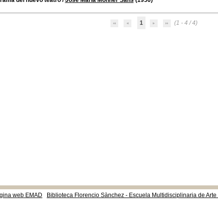
rama del nuevo teatro
/
José María Monner Sans
(1950)
1
(1 - 4 / 4)
gina web EMAD
Biblioteca Florencio Sànchez - Escuela Multidisciplinaria de Art