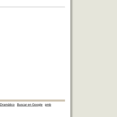
e Dramàtico
Buscar en Google
pmb