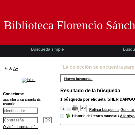
Biblioteca Florencio Sánchez -EMAD-
Biblioteca Florencio Sánc
Búsqueda simple
Búsqu
"La colección se encuentra parc
A-
A
A+
Nueva búsqueda
Resultado de la búsqueda
Conectarse
1
búsqueda por etiqueta
'SHERIDAN/GO
acceder a su cuenta de
usuario
Refinar búsqueda
Generar 
Historia del teatro mundial
/
Allardyc
Olvidé mi contraseña