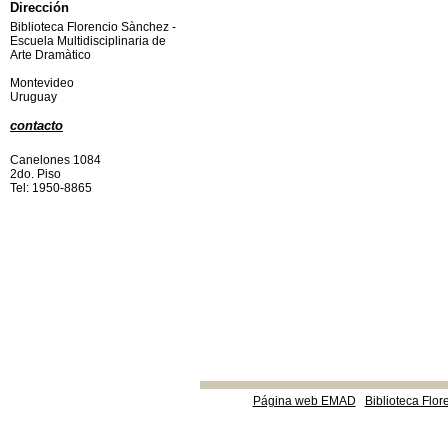
Dirección
Biblioteca Florencio Sànchez -
Escuela Multidisciplinaria de
Arte Dramàtico
Montevideo
Uruguay
contacto
Canelones 1084
2do. Piso
Tel: 1950-8865
Página web EMAD
Biblioteca Flor