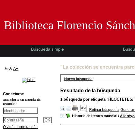
Biblioteca Florencio Sánchez -EMAD-
Biblioteca Florencio Sánc
Búsqueda simple
Búsqu
"La colección se encuentra parc
A-
A
A+
Nueva búsqueda
Resultado de la búsqueda
Conectarse
1
búsqueda por etiqueta
'FILOCTETES/'
acceder a su cuenta de
usuario
Refinar búsqueda
Generar 
Historia del teatro mundial
/
Allardyc
Olvidé mi contraseña