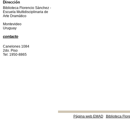
Dirección
Biblioteca Florencio Sànchez -
Escuela Multidisciplinaria de
Arte Dramàtico
Montevideo
Uruguay
contacto
Canelones 1084
2do. Piso
Tel: 1950-8865
Página web EMAD
Biblioteca Flor