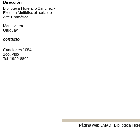
Dirección
Biblioteca Florencio Sànchez -
Escuela Multidisciplinaria de
Arte Dramàtico
Montevideo
Uruguay
contacto
Canelones 1084
2do. Piso
Tel: 1950-8865
Página web EMAD
Biblioteca Flor