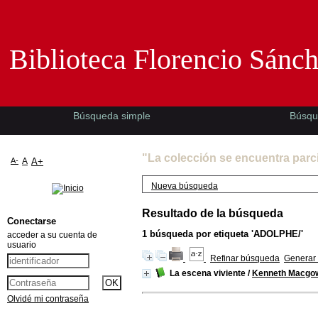
Biblioteca Florencio Sánchez -EMAD-
Biblioteca Florencio Sánc
Búsqueda simple
Búsqu
"La colección se encuentra parc
A-
A
A+
Nueva búsqueda
Resultado de la búsqueda
Conectarse
1
búsqueda por etiqueta
'ADOLPHE/'
acceder a su cuenta de
usuario
Refinar búsqueda
Generar 
La escena viviente
/
Kenneth Macgo
Olvidé mi contraseña