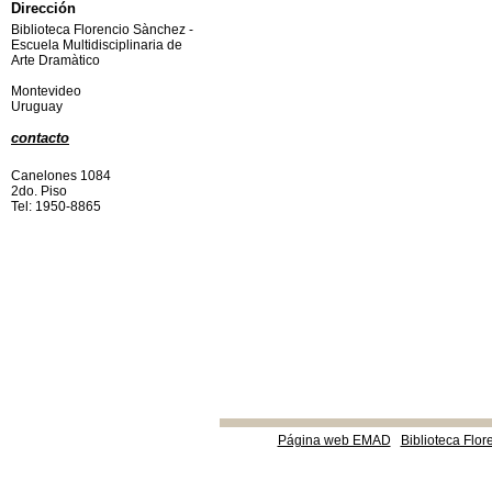
Dirección
Biblioteca Florencio Sànchez -
Escuela Multidisciplinaria de
Arte Dramàtico
Montevideo
Uruguay
contacto
Canelones 1084
2do. Piso
Tel: 1950-8865
Página web EMAD
Biblioteca Flor