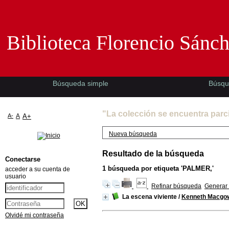
Biblioteca Florencio Sánchez -EMAD-
Biblioteca Florencio Sánc
Búsqueda simple
Búsqu
"La colección se encuentra parc
A-
A
A+
Nueva búsqueda
Resultado de la búsqueda
Conectarse
1
búsqueda por etiqueta
'PALMER,'
acceder a su cuenta de
usuario
Refinar búsqueda
Generar 
La escena viviente
/
Kenneth Macgo
Olvidé mi contraseña