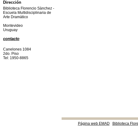
Dirección
Biblioteca Florencio Sànchez -
Escuela Multidisciplinaria de
Arte Dramàtico
Montevideo
Uruguay
contacto
Canelones 1084
2do. Piso
Tel: 1950-8865
Página web EMAD
Biblioteca Flor