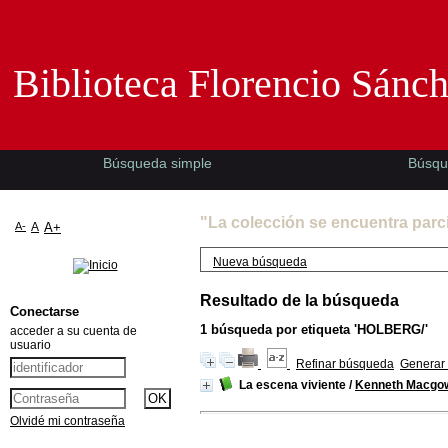
Biblioteca Florencio Sánchez -EMAD-
Biblioteca Florencio Sánc
Búsqueda simple
Búsqu
"La colección se encuentra parc
A-
A
A+
Nueva búsqueda
Resultado de la búsqueda
Conectarse
1
búsqueda por etiqueta
'HOLBERG/'
acceder a su cuenta de
usuario
Refinar búsqueda
Generar 
La escena viviente
/
Kenneth Macgo
Olvidé mi contraseña