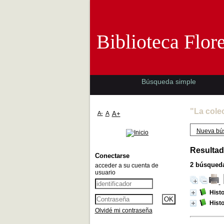
Biblioteca 
Biblioteca Flor
Búsqueda simple
"La cole
A-
A
A+
Nueva bú
Resultad
Conectarse
2
búsqueda
acceder a su cuenta de
usuario
Histo
Histo
Olvidé mi contraseña