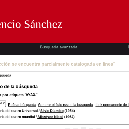
Florencio Sánchez -EMAD-
encio Sánchez
Búsqueda avanzada
cción se encuentra parcialmente catalogada en línea"
squeda
o de la búsqueda
 por etiqueta
'AYAX/'
Refinar búsqueda
Generar el flujo rss de la búsqueda
Link permanente de 
ria del teatro Universal
/
Silvio D'amico
(1954)
ria del teatro mundial
/
Allardyce Nicoll
(1964)