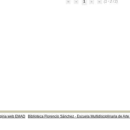
1
(1 - 2 / 2)
gina web EMAD
Biblioteca Florencio Sànchez - Escuela Multidisciplinaria de Art