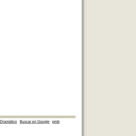
e Dramàtico
Buscar en Google
pmb