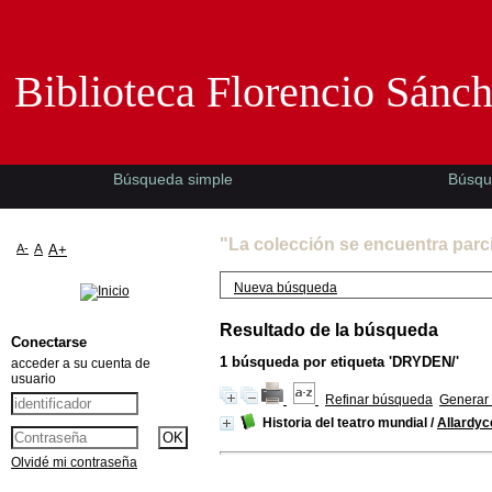
Biblioteca Florencio Sánchez -EMAD-
Biblioteca Florencio Sánc
Búsqueda simple
Búsqu
"La colección se encuentra parc
A-
A
A+
Nueva búsqueda
Resultado de la búsqueda
Conectarse
1
búsqueda por etiqueta
'DRYDEN/'
acceder a su cuenta de
usuario
Refinar búsqueda
Generar 
Historia del teatro mundial
/
Allardyc
Olvidé mi contraseña