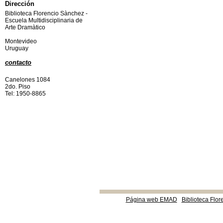
Dirección
Biblioteca Florencio Sànchez -
Escuela Multidisciplinaria de
Arte Dramàtico
Montevideo
Uruguay
contacto
Canelones 1084
2do. Piso
Tel: 1950-8865
Página web EMAD
Biblioteca Flor