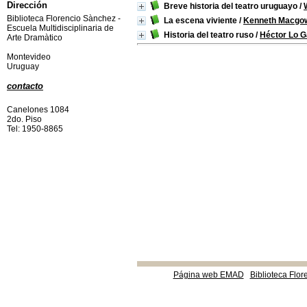
Dirección
Breve historia del teatro uruguayo
/
Biblioteca Florencio Sànchez -
La escena viviente
/
Kenneth Macgo
Escuela Multidisciplinaria de
Historia del teatro ruso
/
Héctor Lo G
Arte Dramàtico
Montevideo
Uruguay
contacto
Canelones 1084
2do. Piso
Tel: 1950-8865
Página web EMAD
Biblioteca Flor