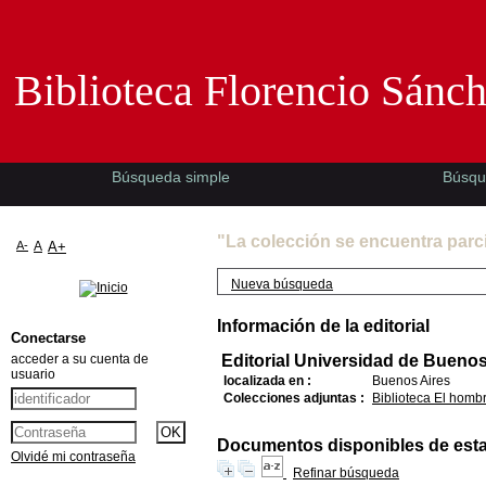
Biblioteca Florencio Sánchez -EMAD-
Biblioteca Florencio Sánc
Búsqueda simple
Búsqu
"La colección se encuentra parc
A-
A
A+
Nueva búsqueda
Información de la editorial
Conectarse
acceder a su cuenta de
Editorial Universidad de Buenos
usuario
localizada en :
Buenos Aires
Colecciones adjuntas :
Biblioteca El homb
Documentos disponibles de esta e
Olvidé mi contraseña
Refinar búsqueda