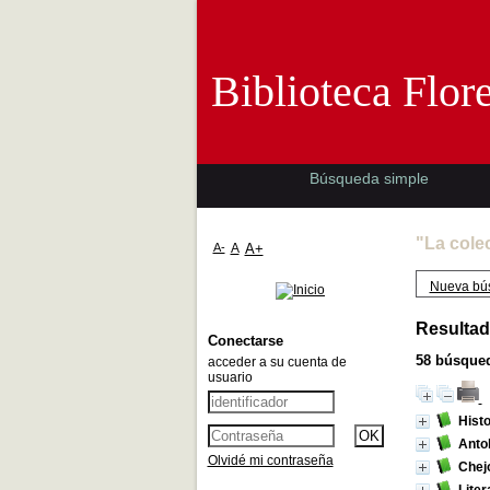
Biblioteca 
Biblioteca Flor
Búsqueda simple
"La cole
A-
A
A+
Nueva bú
Resultad
Conectarse
58
búsqued
acceder a su cuenta de
usuario
Histo
Antol
Olvidé mi contraseña
Chej