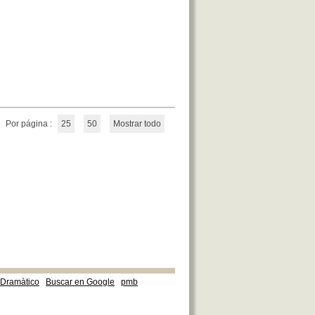
Por página :
25
50
Mostrar todo
e Dramàtico
Buscar en Google
pmb