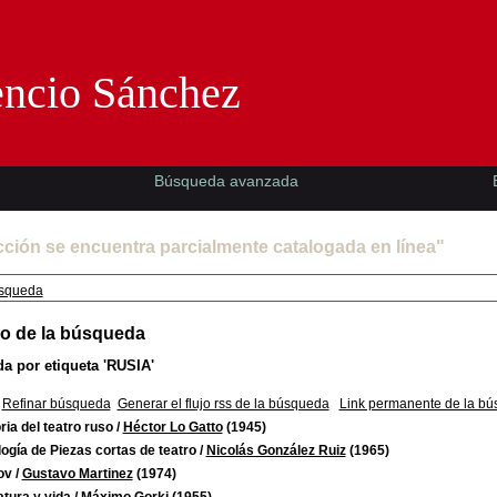
Florencio Sánchez -EMAD-
encio Sánchez
Búsqueda avanzada
cción se encuentra parcialmente catalogada en línea"
squeda
o de la búsqueda
a por etiqueta
'RUSIA'
Refinar búsqueda
Generar el flujo rss de la búsqueda
Link permanente de la b
ria del teatro ruso
/
Héctor Lo Gatto
(1945)
ogía de Piezas cortas de teatro
/
Nicolás González Ruiz
(1965)
ov
/
Gustavo Martinez
(1974)