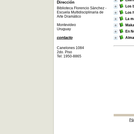
Liter
Dirección
Los 
Biblioteca Florencio Sànchez -
Escuela Multidisciplinaria de
Los h
Arte Dramàtico
La m
Montevideo
Maka
Uruguay
En No
contacto
Alma
Canelones 1084
2do. Piso
Tel: 1950-8865
Pá