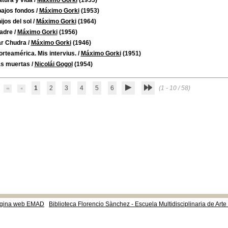
atura y vida
/
Máximo Gorki
(1955)
bajos fondos
/
Máximo Gorki
(1953)
ijos del sol
/
Máximo Gorki
(1964)
adre
/
Máximo Gorki
(1956)
r Chudra
/
Máximo Gorki
(1946)
rteamérica. Mis intervius.
/
Máximo Gorki
(1951)
s muertas
/
Nicolái Gogol
(1954)
1
2
3
4
5
6
(1 - 10 / 58)
gina web EMAD
Biblioteca Florencio Sànchez - Escuela Multidisciplinaria de Art