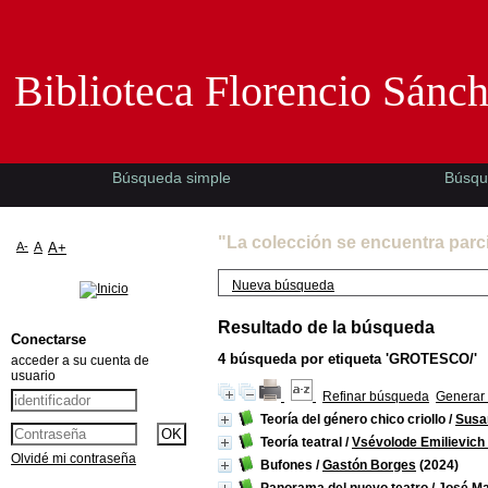
Biblioteca Florencio Sánchez -EMAD-
Biblioteca Florencio Sánc
Búsqueda simple
Búsqu
"La colección se encuentra parc
A-
A
A+
Nueva búsqueda
Resultado de la búsqueda
Conectarse
4
búsqueda por etiqueta
'GROTESCO/'
acceder a su cuenta de
usuario
Refinar búsqueda
Generar 
Teoría del género chico criollo
/
Susa
Teoría teatral
/
Vsévolode Emilievich
Olvidé mi contraseña
Bufones
/
Gastón Borges
(2024)