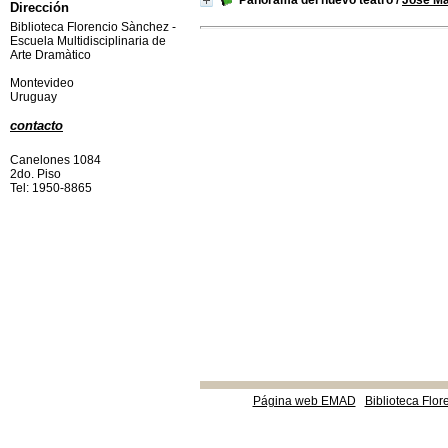
Panorama del nuevo teatro
/
José Ma
Dirección
Biblioteca Florencio Sànchez -
Escuela Multidisciplinaria de
Arte Dramàtico
Montevideo
Uruguay
contacto
Canelones 1084
2do. Piso
Tel: 1950-8865
Página web EMAD
Biblioteca Flor