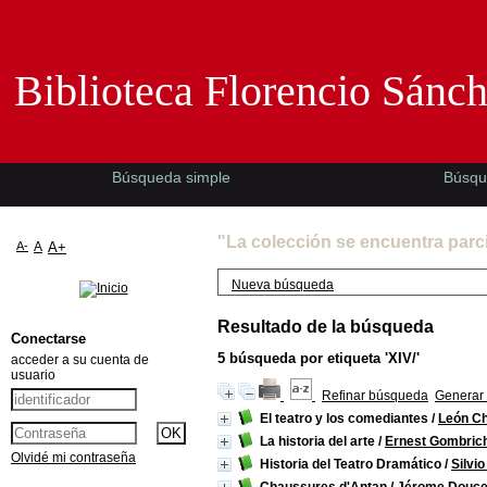
Biblioteca Florencio Sánchez -EMAD-
Biblioteca Florencio Sánc
Búsqueda simple
Búsqu
"La colección se encuentra parc
A-
A
A+
Nueva búsqueda
Resultado de la búsqueda
Conectarse
5
búsqueda por etiqueta
'XIV/'
acceder a su cuenta de
usuario
Refinar búsqueda
Generar 
El teatro y los comediantes
/
León Ch
La historia del arte
/
Ernest Gombric
Olvidé mi contraseña
Historia del Teatro Dramático
/
Silvi