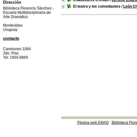
Chaussures d'Antan
/
Jérome Douce
Dirección
El teatro y los comediantes
/
León Ch
Biblioteca Florencio Sànchez -
Escuela Multidisciplinaria de
Arte Dramàtico
Montevideo
Uruguay
contacto
Canelones 1084
2do. Piso
Tel: 1950-8865
Página web EMAD
Biblioteca Flor