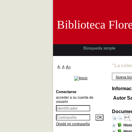
Biblioteca 
Biblioteca Flor
Búsqueda simple
"La cole
A-
A
A+
Nueva bú
Informac
Conectarse
acceder a su cuenta de
Autor Sa
usuario
Document
Olvidé mi contraseña
Histo
Histo