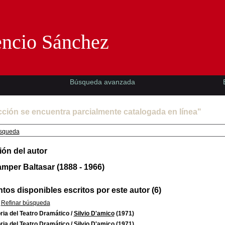
Florencio Sánchez -EMAD-
encio Sánchez
Búsqueda avanzada
cción se encuentra parcialmente catalogada en línea"
squeda
ión del autor
mper Baltasar (1888 - 1966)
os disponibles escritos por este autor (6)
Refinar búsqueda
ria del Teatro Dramático
/
Silvio D'amico
(1971)
ria del Teatro Dramático
/
Silvio D'amico
(1971)