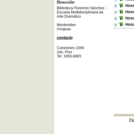
Dirección
Histo
Biblioteca Florencio Sànchez -
Histo
Escuela Multidisciplinaria de
Arte Dramàtico
Histo
Histo
Montevideo
Uruguay
contacto
Canelones 1084
2do. Piso
Tel: 1950-8865
Pá