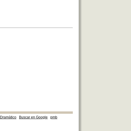
e Dramàtico
Buscar en Google
pmb