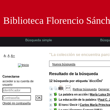
Biblioteca Florencio Sánchez -EMAD-
Biblioteca Florencio Sánc
Búsqueda simple
Búsqu
"La colección se encuentra parc
A-
A
A+
Nueva búsqueda
Resultado de la búsqueda
Conectarse
12
búsqueda por etiqueta
'dicciÓn/'
acceder a su cuenta de
usuario
Refinar búsqueda
Generar 
La palabra en acción
/
María Luisa Di
La educación de la palabra
/
Paul C. 
Olvidé mi contraseña
El toro / Decir
/
Carlos María Princiva