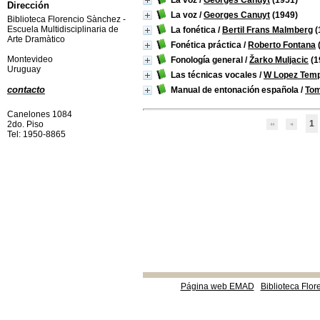
La voz
/
Georges Canuyt
(1951)
Dirección
La voz
/
Georges Canuyt
(1949)
Biblioteca Florencio Sànchez -
Escuela Multidisciplinaria de
La fonética
/
Bertil Frans Malmberg
(
Arte Dramàtico
Fonética práctica
/
Roberto Fontana
Montevideo
Fonología general
/
Žarko Muljacic
(1
Uruguay
Las técnicas vocales
/
W Lopez Tem
contacto
Manual de entonación española
/
Tom
Canelones 1084
1
2do. Piso
Tel: 1950-8865
Página web EMAD
Biblioteca Flor