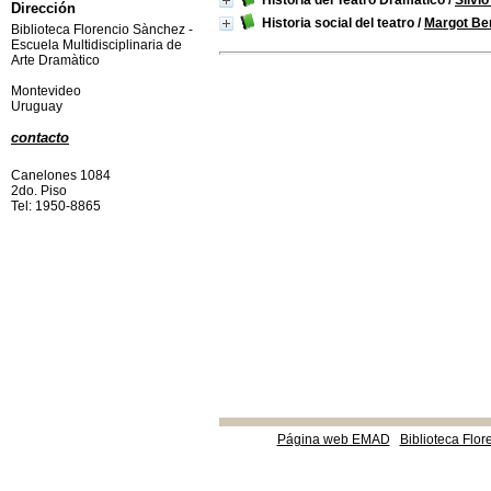
Historia del Teatro Dramático
/
Silvi
Dirección
Historia social del teatro
/
Margot Be
Biblioteca Florencio Sànchez -
Escuela Multidisciplinaria de
Arte Dramàtico
Montevideo
Uruguay
contacto
Canelones 1084
2do. Piso
Tel: 1950-8865
Página web EMAD
Biblioteca Flor