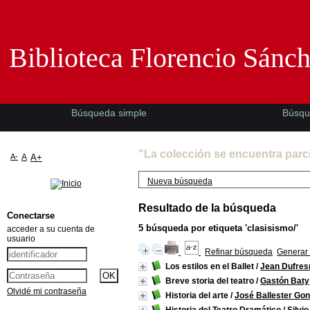
Biblioteca Florencio Sánchez -EMAD-
Biblioteca Florencio Sánc
Búsqueda simple
Búsqu
"La colección se encuentra parc
A-
A
A+
Nueva búsqueda
Resultado de la búsqueda
Conectarse
5
búsqueda por etiqueta
'clasisismo/'
acceder a su cuenta de
usuario
Refinar búsqueda
Generar 
Los estilos en el Ballet
/
Jean Dufres
Breve storia del teatro
/
Gastón Baty
Olvidé mi contraseña
Historia del arte
/
José Ballester Gon