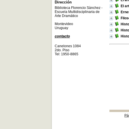
El ar
Dirección
El ar
Biblioteca Florencio Sànchez -
Escuela Multidisciplinaria de
Erne
Arte Dramàtico
Filos
Montevideo
Histo
Uruguay
Histo
contacto
Histo
Canelones 1084
2do. Piso
Tel: 1950-8865
Pá