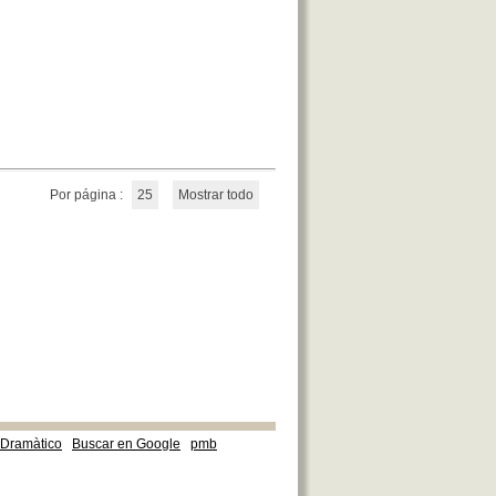
Por página :
25
Mostrar todo
e Dramàtico
Buscar en Google
pmb