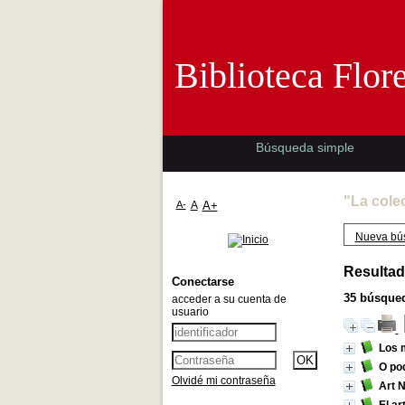
Biblioteca 
Biblioteca Flor
Búsqueda simple
"La cole
A-
A
A+
Nueva bú
Resultad
Conectarse
35
búsqued
acceder a su cuenta de
usuario
Los 
O pod
Olvidé mi contraseña
Art 