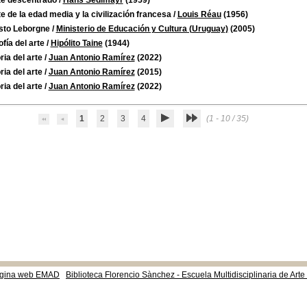
te descentrado
/
Hans Sedlmayr
(1959)
te de la edad media y la civilización francesa
/
Louis Réau
(1956)
sto Leborgne
/
Ministerio de Educación y Cultura (Uruguay)
(2005)
ofía del arte
/
Hipólito Taine
(1944)
ria del arte
/
Juan Antonio Ramírez
(2022)
ria del arte
/
Juan Antonio Ramírez
(2015)
ria del arte
/
Juan Antonio Ramírez
(2022)
1
2
3
4
(1 - 10 / 35)
gina web EMAD
Biblioteca Florencio Sànchez - Escuela Multidisciplinaria de Art