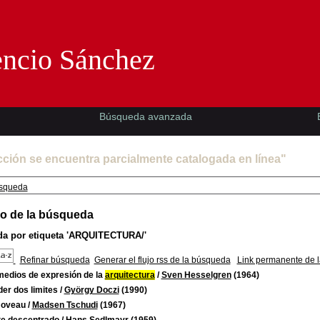
Florencio Sánchez -EMAD-
encio Sánchez
Búsqueda avanzada
cción se encuentra parcialmente catalogada en línea"
squeda
o de la búsqueda
a por etiqueta
'ARQUITECTURA/'
Refinar búsqueda
Generar el flujo rss de la búsqueda
Link permanente de 
medios de expresión de la
arquitectura
/
Sven Hesselgren
(1964)
er dos limites
/
György Doczi
(1990)
Noveau
/
Madsen Tschudi
(1967)