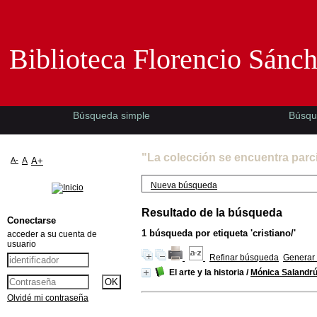
Biblioteca Florencio Sánchez -EMAD-
Biblioteca Florencio Sánc
Búsqueda simple
Búsqu
"La colección se encuentra parc
A-
A
A+
Nueva búsqueda
Resultado de la búsqueda
Conectarse
1
búsqueda por etiqueta
'cristiano/'
acceder a su cuenta de
usuario
Refinar búsqueda
Generar 
El arte y la historia
/
Mónica Salandr
Olvidé mi contraseña