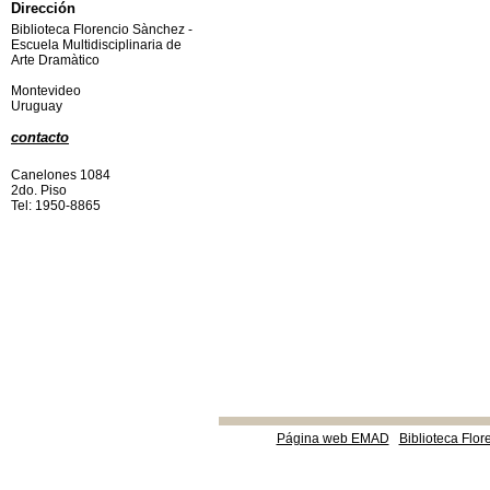
Dirección
Biblioteca Florencio Sànchez -
Escuela Multidisciplinaria de
Arte Dramàtico
Montevideo
Uruguay
contacto
Canelones 1084
2do. Piso
Tel: 1950-8865
Página web EMAD
Biblioteca Flor