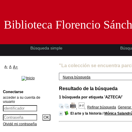
Biblioteca Florencio Sánchez -EMAD-
Biblioteca Florencio Sánc
Búsqueda simple
Búsqu
"La colección se encuentra parc
A-
A
A+
Nueva búsqueda
Resultado de la búsqueda
Conectarse
1
búsqueda por etiqueta
'AZTECA/'
acceder a su cuenta de
usuario
Refinar búsqueda
Generar 
El arte y la historia
/
Mónica Salandr
Olvidé mi contraseña