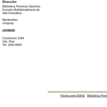
Dirección
Biblioteca Florencio Sànchez -
Escuela Multidisciplinaria de
Arte Dramàtico
Montevideo
Uruguay
contacto
Canelones 1084
2do. Piso
Tel: 1950-8865
Página web EMAD
Biblioteca Flor