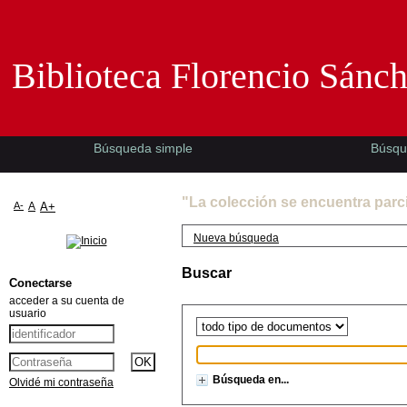
Biblioteca Florencio Sánchez -EMAD-
Biblioteca Florencio Sánc
Búsqueda simple
Búsqu
"La colección se encuentra parc
A-
A
A+
Nueva búsqueda
Buscar
Conectarse
acceder a su cuenta de
usuario
Búsqueda en...
Olvidé mi contraseña