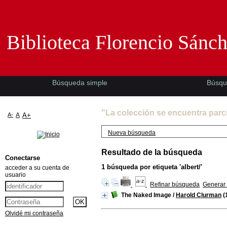
Biblioteca Florencio Sánchez -EMAD-
Biblioteca Florencio Sánc
Búsqueda simple
Búsqu
"La colección se encuentra parc
A-
A
A+
Nueva búsqueda
Resultado de la búsqueda
Conectarse
1
búsqueda por etiqueta
'albert/'
acceder a su cuenta de
usuario
Refinar búsqueda
Generar 
The Naked Image
/
Harold Clurman
(
Olvidé mi contraseña