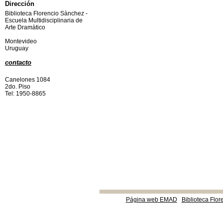
Dirección
Biblioteca Florencio Sànchez -
Escuela Multidisciplinaria de
Arte Dramàtico
Montevideo
Uruguay
contacto
Canelones 1084
2do. Piso
Tel: 1950-8865
Página web EMAD
Biblioteca Flor