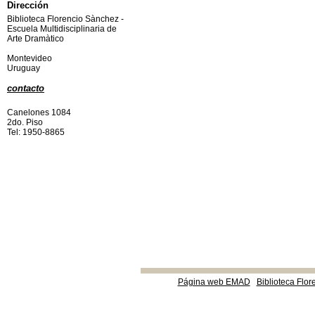
Dirección
Biblioteca Florencio Sànchez -
Escuela Multidisciplinaria de
Arte Dramàtico
Montevideo
Uruguay
contacto
Canelones 1084
2do. Piso
Tel: 1950-8865
Página web EMAD
Biblioteca Flor