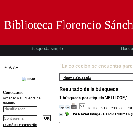
Biblioteca Florencio Sánchez -EMAD-
Biblioteca Florencio Sánc
Búsqueda simple
Búsqu
"La colección se encuentra parc
A-
A
A+
Nueva búsqueda
Resultado de la búsqueda
Conectarse
1
búsqueda por etiqueta
'JELLICOE,'
acceder a su cuenta de
usuario
Refinar búsqueda
Generar 
The Naked Image
/
Harold Clurman
(
Olvidé mi contraseña