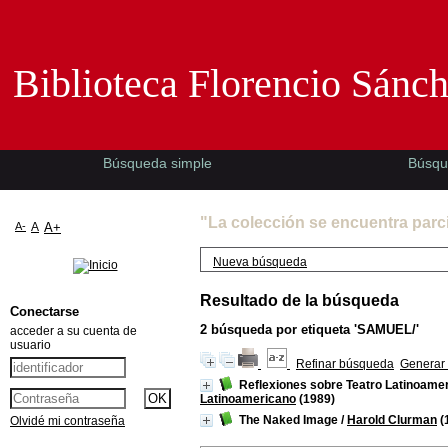
Biblioteca Florencio Sánchez -EMAD-
Biblioteca Florencio Sánc
Búsqueda simple
Búsqu
"La colección se encuentra parc
A-
A
A+
Nueva búsqueda
Resultado de la búsqueda
Conectarse
2
búsqueda por etiqueta
'SAMUEL/'
acceder a su cuenta de
usuario
Refinar búsqueda
Generar 
Reflexiones sobre Teatro Latinoamer
Latinoamericano
(1989)
The Naked Image
/
Harold Clurman
(
Olvidé mi contraseña