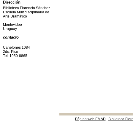
Dirección
Biblioteca Florencio Sànchez -
Escuela Multidisciplinaria de
Arte Dramàtico
Montevideo
Uruguay
contacto
Canelones 1084
2do. Piso
Tel: 1950-8865
Página web EMAD
Biblioteca Flor