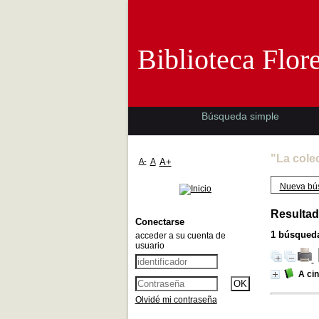
Biblioteca 
Biblioteca Flor
Búsqueda simple
"La cole
A-
A
A+
Nueva bú
Resultad
Conectarse
1
búsqueda
acceder a su cuenta de
usuario
A cin
Olvidé mi contraseña