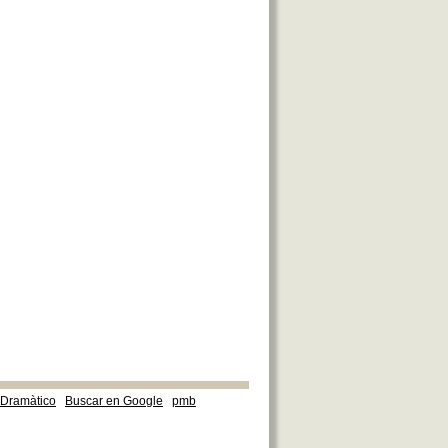
e Dramàtico
Buscar en Google
pmb