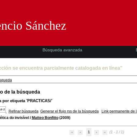
Florencio Sánchez -EMAD-
encio Sánchez
Búsqueda avanzada
cción se encuentra parcialmente catalogada en línea"
squeda
o de la búsqueda
 por etiqueta
'PRACTICAS/'
Refinar búsqueda
Generar el flujo rss de la búsqueda
Link permanente de 
ética do invisível
/
Matteo Bonfitto
(2009)
1
(1 - 1 / 1)