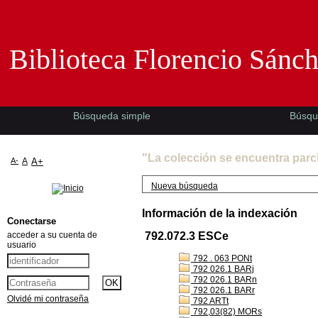
Biblioteca Florencio Sánchez -EMAD-
Biblioteca Florencio Sánc
Búsqueda simple
Búsqu
"La colección se encuentra parc
A-
A
A+
Nueva búsqueda
Información de la indexación
Conectarse
acceder a su cuenta de
792.072.3 ESCe
usuario
792 . 063 PONt
792 026.1 BARj
792 026.1 BARn
792 026.1 BARr
Olvidé mi contraseña
792 ARTt
792,03(82) MORs