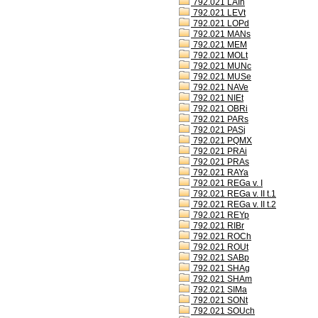
792.021 LAIh
792.021 LEVt
792.021 LOPd
792.021 MANs
792.021 MEM
792.021 MOLt
792.021 MUNc
792.021 MUSe
792.021 NAVe
792.021 NIEt
792.021 OBRi
792.021 PARs
792.021 PASj
792.021 PQMX
792.021 PRAi
792.021 PRAs
792.021 RAYa
792.021 REGa v. I
792.021 REGa v. II t.1
792.021 REGa v. II t.2
792.021 REYp
792.021 RIBr
792.021 ROCh
792.021 ROUt
792.021 SABp
792.021 SHAg
792.021 SHAm
792.021 SIMa
792.021 SONt
792.021 SOUch