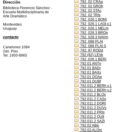
792. 02 CRAa
Dirección
792. 02 GROh
Biblioteca Florencio Sànchez -
792. 02 STAc
Escuela Multidisciplinaria de
792. 02 TRIs
Arte Dramàtico
792. 026.1 BONt
792. 026.1 LAGt v.1
Montevideo
792. 026.1 MELm
Uruguay
792. 028.3 BROp
contacto
792. 028.3 NAVm
792. 088 PLAt
792. 088 PLAt S
Canelones 1084
792. 97 RODd
2do. Piso
792.(82) LEVe
Tel: 1950-8865
792..026.1 BERi
792.01 ANTn
792.01 BADr
792.01 BAXs
792.01 DOAe
792.01 DUBf
792.011.2 BERh v.1
792.011.2 BERh v.2
792.011.2 BLOs
792.011.2 CASs
792.011.2 DORt
792.011.2 DUVs
792.011.2 PRIs
792.011.2 QUIt
792.011.2 SAZt
792.02 ABIc
792.02 ALOm