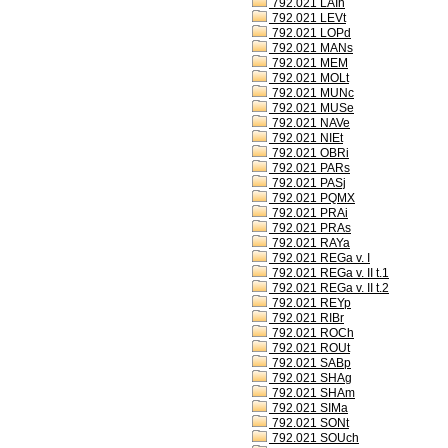
792.021 LAIh
792.021 LEVt
792.021 LOPd
792.021 MANs
792.021 MEM
792.021 MOLt
792.021 MUNc
792.021 MUSe
792.021 NAVe
792.021 NIEt
792.021 OBRi
792.021 PARs
792.021 PASj
792.021 PQMX
792.021 PRAi
792.021 PRAs
792.021 RAYa
792.021 REGa v. I
792.021 REGa v. II t.1
792.021 REGa v. II t.2
792.021 REYp
792.021 RIBr
792.021 ROCh
792.021 ROUt
792.021 SABp
792.021 SHAg
792.021 SHAm
792.021 SIMa
792.021 SONt
792.021 SOUch