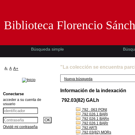
Biblioteca Florencio Sánchez -EMAD-
Biblioteca Florencio Sánc
Búsqueda simple
Búsqu
"La colección se encuentra parc
A-
A
A+
Nueva búsqueda
Información de la indexación
Conectarse
acceder a su cuenta de
792.03(82) GALh
usuario
792 . 063 PONt
792 026.1 BARj
792 026.1 BARn
792 026.1 BARr
Olvidé mi contraseña
792 ARTt
792,03(82) MORs