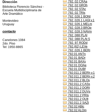
792. 02 CRAa
Dirección
792. 02 GROh
Biblioteca Florencio Sànchez -
792. 02 STAc
Escuela Multidisciplinaria de
792. 02 TRIs
Arte Dramàtico
792. 026.1 BONt
792. 026.1 LAGt v.1
Montevideo
792. 026.1 MELm
Uruguay
792. 028.3 BROp
contacto
792. 028.3 NAVm
792. 088 PLAt
792. 088 PLAt S
Canelones 1084
792. 97 RODd
2do. Piso
792.(82) LEVe
Tel: 1950-8865
792..026.1 BERi
792.01 ANTn
792.01 BADr
792.01 BAXs
792.01 DOAe
792.01 DUBf
792.011.2 BERh v.1
792.011.2 BERh v.2
792.011.2 BLOs
792.011.2 CASs
792.011.2 DORt
792.011.2 DUVs
792.011.2 PRIs
792.011.2 QUIt
792.011.2 SAZt
792.02 ABIc
792.02 ALOm