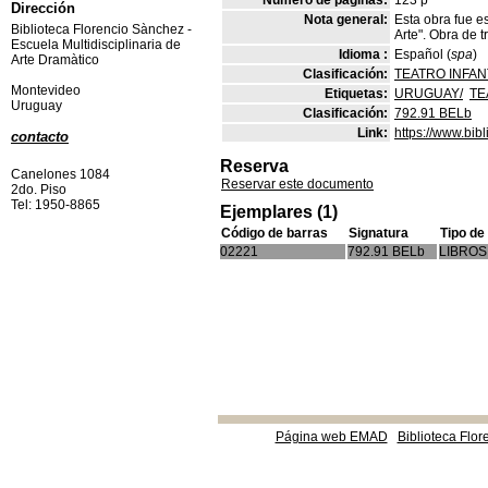
Número de páginas:
123 p
Dirección
Nota general:
Esta obra fue e
Biblioteca Florencio Sànchez -
Arte". Obra de 
Escuela Multidisciplinaria de
Idioma :
Español (
spa
)
Arte Dramàtico
Clasificación:
TEATRO INFANT
Montevideo
Etiquetas:
URUGUAY/
TE
Uruguay
Clasificación:
792.91 BELb
Link:
https://www.bi
contacto
Reserva
Canelones 1084
Reservar este documento
2do. Piso
Tel: 1950-8865
Ejemplares (1)
Código de barras
Signatura
Tipo de
02221
792.91 BELb
LIBROS
Página web EMAD
Biblioteca Flor