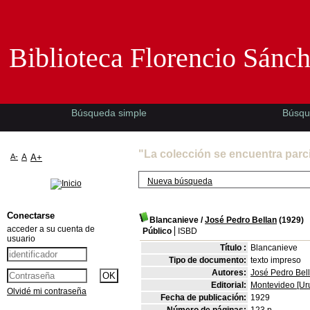
Biblioteca Florencio Sánchez -EMAD-
Biblioteca Florencio Sánc
Búsqueda simple
Búsqu
"La colección se encuentra parc
A-
A
A+
Nueva búsqueda
Conectarse
Blancanieve
/
José Pedro Bellan
(1929)
acceder a su cuenta de
Público
ISBD
usuario
Título :
Blancanieve
Tipo de documento:
texto impreso
Autores:
José Pedro Bell
Editorial:
Montevideo [Uru
Olvidé mi contraseña
Fecha de publicación:
1929