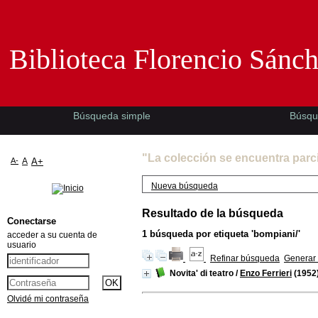
Biblioteca Florencio Sánchez -EMAD-
Biblioteca Florencio Sánc
Búsqueda simple
Búsqu
"La colección se encuentra parc
A-
A
A+
Nueva búsqueda
Resultado de la búsqueda
Conectarse
1
búsqueda por etiqueta
'bompiani/'
acceder a su cuenta de
usuario
Refinar búsqueda
Generar 
Novita' di teatro
/
Enzo Ferrieri
(1952
Olvidé mi contraseña