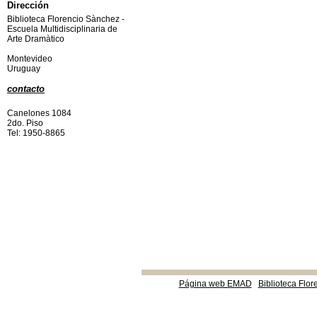
Dirección
Biblioteca Florencio Sànchez -
Escuela Multidisciplinaria de
Arte Dramàtico
Montevideo
Uruguay
contacto
Canelones 1084
2do. Piso
Tel: 1950-8865
Página web EMAD
Biblioteca Flor