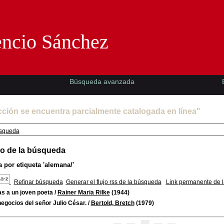
Florencio Sánchez -EMAD-
encio Sánchez
Búsqueda avanzada
cción se encuentra parcialmente catalogada en línea"
squeda
o de la búsqueda
 por etiqueta
'alemana/'
Refinar búsqueda
Generar el flujo rss de la búsqueda
Link permanente de 
s a un joven poeta
/
Rainer Maria Rilke
(1944)
egocios del señor Julio César.
/
Bertold, Bretch
(1979)