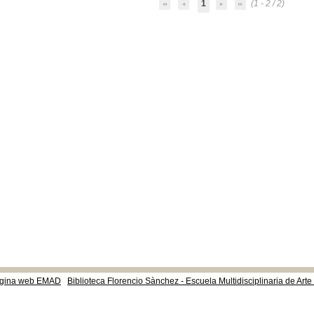
1
(1 - 2 / 2)
gina web EMAD
Biblioteca Florencio Sànchez - Escuela Multidisciplinaria de Art