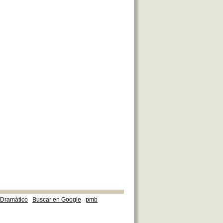
e Dramàtico
Buscar en Google
pmb