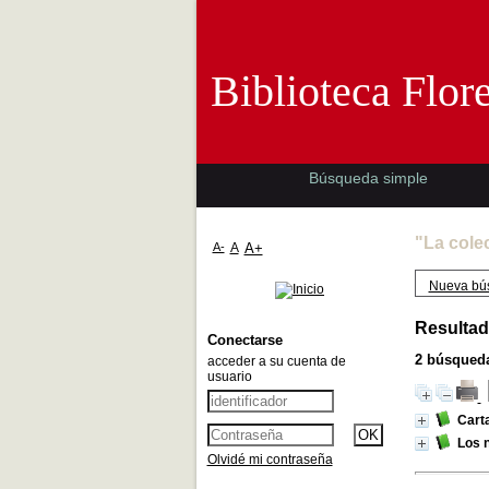
Biblioteca 
Biblioteca Flor
Búsqueda simple
"La cole
A-
A
A+
Nueva bú
Resultad
Conectarse
2
búsqueda
acceder a su cuenta de
usuario
Carta
Los n
Olvidé mi contraseña