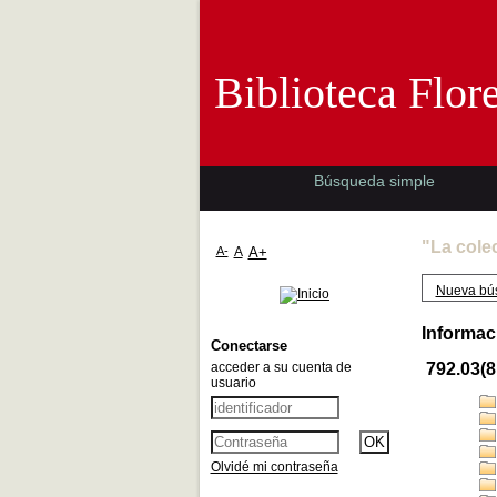
Biblioteca 
Biblioteca Flor
Búsqueda simple
"La cole
A-
A
A+
Nueva bú
Informac
Conectarse
acceder a su cuenta de
792.03(8
usuario
Olvidé mi contraseña