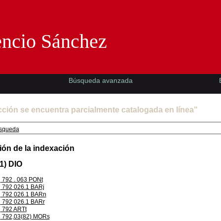
Florencio Sánchez -EMAD-
encio Sánchez
Búsqueda avanzada
cción se encuentra parcialmente catalogada en línea"
squeda
ión de la indexación
1) DIO
792 . 063 PONt
792 026.1 BARj
792 026.1 BARn
792 026.1 BARr
792 ARTt
792,03(82) MORs