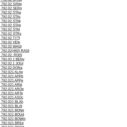
792.02 SANe
792.02 SERq
792.02 STAa
792.02 STAc
792.02 STAk
792.02 STAp
792.02 STAt
792.02 STRs
792.02 TYTt
792.02 VEIp
792.02 WAGt
792.02(460) RAGt
792.02. RODl
792.02.1 BENv
792.02.1 JOUr
792.02.DONa
792.021 ALAp
792.021 APPb
792.021 APPe
792.021 ARId
792.021 AROe
792.021 ARTe
792.021 ASOc
792.021 BLAh
792.021 BLAt
792.021 BONe
792.021 BOUd
792.021 BOWm
792.021 BREe