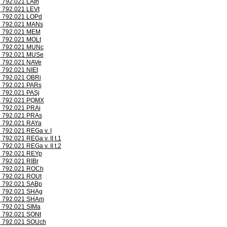
792.021 LAIh
792.021 LEVt
792.021 LOPd
792.021 MANs
792.021 MEM
792.021 MOLt
792.021 MUNc
792.021 MUSe
792.021 NAVe
792.021 NIEt
792.021 OBRi
792.021 PARs
792.021 PASj
792.021 PQMX
792.021 PRAi
792.021 PRAs
792.021 RAYa
792.021 REGa v. I
792.021 REGa v. II t.1
792.021 REGa v. II t.2
792.021 REYp
792.021 RIBr
792.021 ROCh
792.021 ROUt
792.021 SABp
792.021 SHAg
792.021 SHAm
792.021 SIMa
792.021 SONt
792.021 SOUch