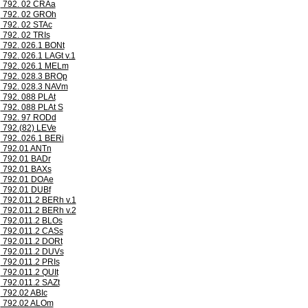
792. 02 CRAa
792. 02 GROh
792. 02 STAc
792. 02 TRIs
792. 026.1 BONt
792. 026.1 LAGt v.1
792. 026.1 MELm
792. 028.3 BROp
792. 028.3 NAVm
792. 088 PLAt
792. 088 PLAt S
792. 97 RODd
792.(82) LEVe
792..026.1 BERi
792.01 ANTn
792.01 BADr
792.01 BAXs
792.01 DOAe
792.01 DUBf
792.011.2 BERh v.1
792.011.2 BERh v.2
792.011.2 BLOs
792.011.2 CASs
792.011.2 DORt
792.011.2 DUVs
792.011.2 PRIs
792.011.2 QUIt
792.011.2 SAZt
792.02 ABIc
792.02 ALOm