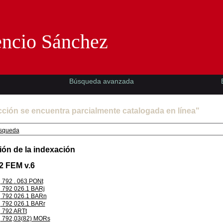
Florencio Sánchez -EMAD-
encio Sánchez
Búsqueda avanzada
cción se encuentra parcialmente catalogada en línea"
squeda
ión de la indexación
2 FEM v.6
792 . 063 PONt
792 026.1 BARj
792 026.1 BARn
792 026.1 BARr
792 ARTt
792,03(82) MORs