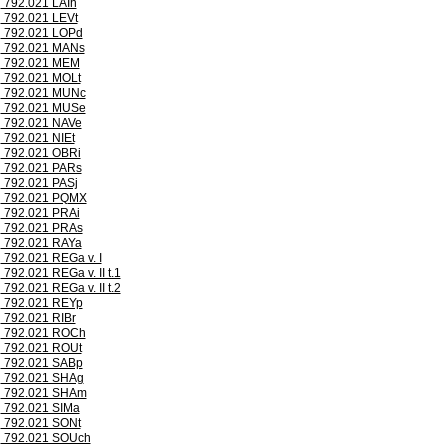
792.021 LAIh
792.021 LEVt
792.021 LOPd
792.021 MANs
792.021 MEM
792.021 MOLt
792.021 MUNc
792.021 MUSe
792.021 NAVe
792.021 NIEt
792.021 OBRi
792.021 PARs
792.021 PASj
792.021 PQMX
792.021 PRAi
792.021 PRAs
792.021 RAYa
792.021 REGa v. I
792.021 REGa v. II t.1
792.021 REGa v. II t.2
792.021 REYp
792.021 RIBr
792.021 ROCh
792.021 ROUt
792.021 SABp
792.021 SHAg
792.021 SHAm
792.021 SIMa
792.021 SONt
792.021 SOUch