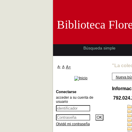
Biblioteca 
Biblioteca Flor
Búsqueda simple
"La cole
A-
A
A+
Nueva bú
Informac
Conectarse
acceder a su cuenta de
792.024.
usuario
Olvidé mi contraseña