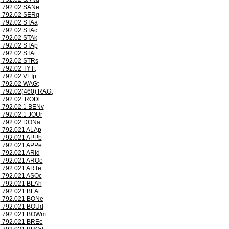
792.02 SANe
792.02 SERq
792.02 STAa
792.02 STAc
792.02 STAk
792.02 STAp
792.02 STAt
792.02 STRs
792.02 TYTt
792.02 VEIp
792.02 WAGt
792.02(460) RAGt
792.02. RODl
792.02.1 BENv
792.02.1 JOUr
792.02.DONa
792.021 ALAp
792.021 APPb
792.021 APPe
792.021 ARId
792.021 AROe
792.021 ARTe
792.021 ASOc
792.021 BLAh
792.021 BLAt
792.021 BONe
792.021 BOUd
792.021 BOWm
792.021 BREe