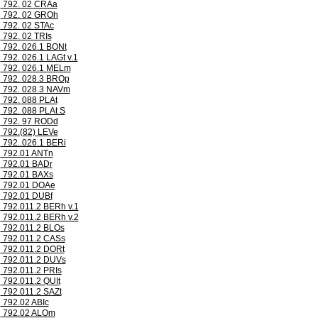
792. 02 CRAa
792. 02 GROh
792. 02 STAc
792. 02 TRIs
792. 026.1 BONt
792. 026.1 LAGt v.1
792. 026.1 MELm
792. 028.3 BROp
792. 028.3 NAVm
792. 088 PLAt
792. 088 PLAt S
792. 97 RODd
792.(82) LEVe
792..026.1 BERi
792.01 ANTn
792.01 BADr
792.01 BAXs
792.01 DOAe
792.01 DUBf
792.011.2 BERh v.1
792.011.2 BERh v.2
792.011.2 BLOs
792.011.2 CASs
792.011.2 DORt
792.011.2 DUVs
792.011.2 PRIs
792.011.2 QUIt
792.011.2 SAZt
792.02 ABIc
792.02 ALOm