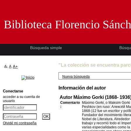
Biblioteca Florencio Sánchez -EMAD-
Biblioteca Florencio Sánc
Búsqueda simple
Búsqu
"La colección se encuentra parc
A-
A
A+
Nueva búsqueda
Información del autor
Conectarse
acceder a su cuenta de
Autor Máximo Gorki (1868- 1936
usuario
Comentario
Máximo Gorki, o Maksim Gorki 
:
Peshkov (en ruso: Алексе́й М
1868-)1​2​ fue un escritor y pol
Fundador del movimiento litera
Nobel de Literatura.​ Alrededo
Olvidé mi contraseña
trabajo y recorrió todo el Impe
varias especialidades como la 