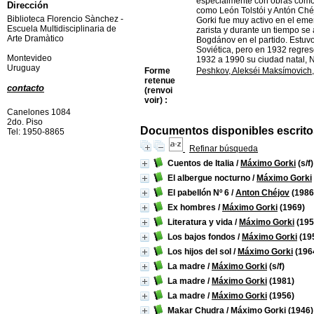
especialmente con obras como 
Dirección
como León Tolstói y Antón Chéj
Biblioteca Florencio Sànchez -
Gorki fue muy activo en el em
Escuela Multidisciplinaria de
zarista y durante un tiempo se
Arte Dramàtico
Bogdánov en el partido. Estuvo
Soviética, pero en 1932 regresó
Montevideo
1932 a 1990 su ciudad natal, 
Uruguay
Forme
Peshkov, Alekséi Maksímovich,
retenue
contacto
(renvoi
voir) :
Canelones 1084
2do. Piso
Documentos disponibles escritos
Tel: 1950-8865
Refinar búsqueda
Cuentos de Italia
/
Máximo Gorki
(s/f)
El albergue nocturno
/
Máximo Gorki
El pabellón Nº 6
/
Anton Chéjov
(1986
Ex hombres
/
Máximo Gorki
(1969)
Literatura y vida
/
Máximo Gorki
(195
Los bajos fondos
/
Máximo Gorki
(19
Los hijos del sol
/
Máximo Gorki
(196
La madre
/
Máximo Gorki
(s/f)
La madre
/
Máximo Gorki
(1981)
La madre
/
Máximo Gorki
(1956)
Makar Chudra
/
Máximo Gorki
(1946)